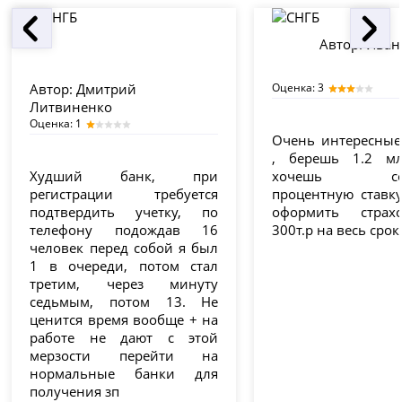
Автор:
Иван
Автор:
Дмитрий
Оценка: 3
Литвиненко
Оценка: 1
Очень интересные
, берешь 1.2 мл
Худший банк, при
хочешь сохр
регистрации требуется
процентную ставк
подтвердить учетку, по
оформить страх
телефону подождав 16
300т.р на весь срок
человек перед собой я был
1 в очереди, потом стал
третим, через минуту
седьмым, потом 13. Не
ценится время вообще + на
работе не дают с этой
мерзости перейти на
нормальные банки для
получения зп