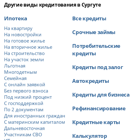
Другие виды кредитования в Сургуте
Ипотека
Все кредиты
На квартиру
Срочные займы
На новостройки
На готовое жилье
Потребительские
На вторичное жилье
кредиты
На строительство
На участок земли
Льготная
Кредиты под залог
Многодетным
Семейная
Автокредиты
С онлайн заявкой
Без первого взноса
Кредиты для бизнеса
Под низкий процент
С господдержкой
Рефинансирование
По 2 документам
Для иностранных граждан
Кредитные карты
С материнским капиталом
Дальневосточная
Участникам СВО
Калькулятор