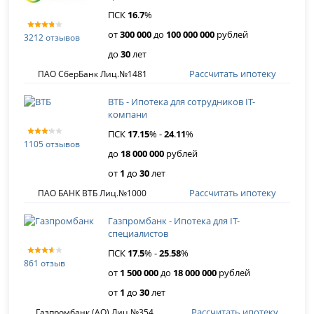
ПСК
16
.
7
%
от
300 000
до
100 000 000
рублей
3212 отзывов
до
30
лет
Рассчитать ипотеку
ПАО СберБанк Лиц.№1481
ВТБ - Ипотека для сотрудников IT-
компани
ПСК
17
.
15
% -
24
.
11
%
1105 отзывов
до
18 000 000
рублей
от
1
до
30
лет
Рассчитать ипотеку
ПАО БАНК ВТБ Лиц.№1000
Газпромбанк - Ипотека для IT-
специалистов
ПСК
17
.
5
% -
25
.
58
%
861 отзыв
от
1 500 000
до
18 000 000
рублей
от
1
до
30
лет
Рассчитать ипотеку
Газпромбанк (АО) Лиц.№354