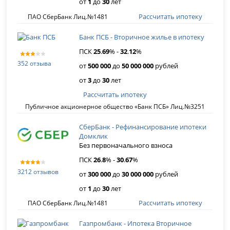
от
1
до
30
лет
Рассчитать ипотеку
ПАО СберБанк Лиц.№1481
Банк ПСБ - Вторичное жилье в ипотеку
ПСК
25
.
69
% -
32
.
12
%
352 отзыва
от
500 000
до
50 000 000
рублей
от
3
до
30
лет
Рассчитать ипотеку
Публичное акционерное общество «Банк ПСБ» Лиц.№3251
СберБанк - Рефинансирование ипотеки
Домклик
Без первоначального взноса
ПСК
26
.
8
% -
30
.
67
%
3212 отзывов
от
300 000
до
30 000 000
рублей
от
1
до
30
лет
Рассчитать ипотеку
ПАО СберБанк Лиц.№1481
Газпромбанк - Ипотека Вторичное