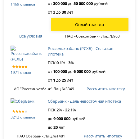
от
300 000
до
50 000 000
рублей
1469 отзывов
от
3
до
30
лет
Онлайн-заявка
Все условия
ПАО «Совкомбанк» Лиц.№963
Россельхозбанк (РСХБ) - Сельская
ипотека
ПСК
0
.
1
% -
3
%
от
100 000
до
6 000 000
рублей
1971 отзыв
от
1
до
25
лет
Рассчитать ипотеку
АО "Россельхозбанк" Лиц.№3349
СберБанк - Дальневосточная ипотека
ПСК
2
% -
22
.
1
%
3212 отзывов
до
9 000 000
рублей
до
20
лет
Рассчитать ипотеку
ПАО СберБанк Лиц.№1481