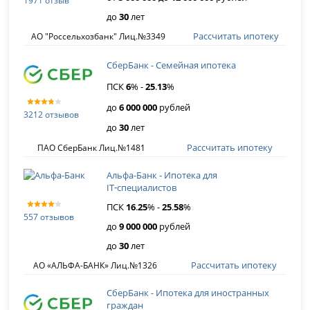
1971 отзыв
до
30
лет
Рассчитать ипотеку
АО "Россельхозбанк" Лиц.№3349
СберБанк - Семейная ипотека
ПСК
6
% -
25
.
13
%
до
6 000 000
рублей
3212 отзывов
до
30
лет
Рассчитать ипотеку
ПАО СберБанк Лиц.№1481
Альфа-Банк - Ипотека для
IT‑специалистов
ПСК
16
.
25
% -
25
.
58
%
557 отзывов
до
9 000 000
рублей
до
30
лет
Рассчитать ипотеку
АО «АЛЬФА-БАНК» Лиц.№1326
СберБанк - Ипотека для иностранных
граждан