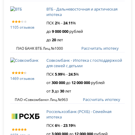
ВТБ - Дальневосточная и арктическая
ипотека
ПСК
2
% -
24
.
11
%
1105 отзывов
до
9 000 000
рублей
до
20
лет
Рассчитать ипотеку
ПАО БАНК ВТБ Лиц.№1000
Совкомбанк - Ипотека с господдержкой
для семей с детьми
ПСК
5
.
99
% -
24
.
5
%
1469 отзывов
от
300 000
до
12 000 000
рублей
от
3
до
30
лет
Рассчитать ипотеку
ПАО «Совкомбанк» Лиц.№963
Россельхозбанк (РСХБ) - Семейная
ипотека
ПСК
6
% -
23
.
19
%
от
3 000 000
до
12 000 000
рублей