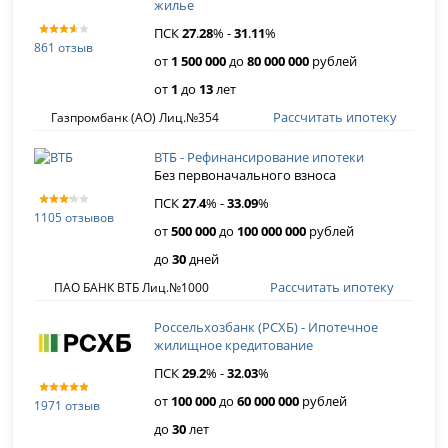
жилье
ПСК
27
.
28
% -
31
.
11
%
861 отзыв
от
1 500 000
до
80 000 000
рублей
от
1
до
13
лет
Рассчитать ипотеку
Газпромбанк (АО) Лиц.№354
ВТБ - Рефинансирование ипотеки
Без первоначального взноса
ПСК
27
.
4
% -
33
.
09
%
1105 отзывов
от
500 000
до
100 000 000
рублей
до
30
дней
Рассчитать ипотеку
ПАО БАНК ВТБ Лиц.№1000
Россельхозбанк (РСХБ) - Ипотечное
жилищное кредитование
ПСК
29
.
2
% -
32
.
03
%
от
100 000
до
60 000 000
рублей
1971 отзыв
до
30
лет