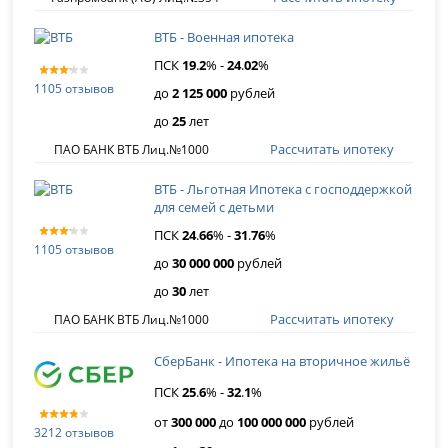
ВТБ - Военная ипотека
ПСК
19
.
2
% -
24
.
02
%
1105 отзывов
до
2 125 000
рублей
до
25
лет
Рассчитать ипотеку
ПАО БАНК ВТБ Лиц.№1000
ВТБ - Льготная Ипотека с господдержкой
для семей с детьми
ПСК
24
.
66
% -
31
.
76
%
1105 отзывов
до
30 000 000
рублей
до
30
лет
Рассчитать ипотеку
ПАО БАНК ВТБ Лиц.№1000
СберБанк - Ипотека на вторичное жильё
ПСК
25
.
6
% -
32
.
1
%
от
300 000
до
100 000 000
рублей
3212 отзывов