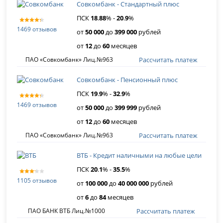
Совкомбанк - Стандартный плюс
ПСК
18
.
88
% -
20
.
9
%
1469 отзывов
от
50 000
до
399 000
рублей
от
12
до
60
месяцев
Рассчитать платеж
ПАО «Совкомбанк» Лиц.№963
Совкомбанк - Пенсионный плюс
ПСК
19
.
9
% -
32
.
9
%
1469 отзывов
от
50 000
до
399 999
рублей
от
12
до
60
месяцев
Рассчитать платеж
ПАО «Совкомбанк» Лиц.№963
ВТБ - Кредит наличными на любые цели
ПСК
20
.
1
% -
35
.
5
%
1105 отзывов
от
100 000
до
40 000 000
рублей
от
6
до
84
месяцев
Рассчитать платеж
ПАО БАНК ВТБ Лиц.№1000