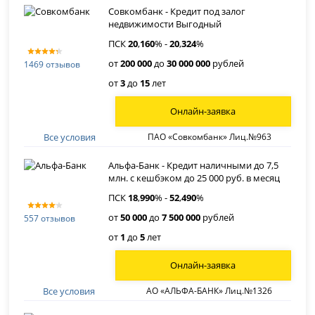
Совкомбанк - Кредит под залог
недвижимости Выгодный
ПСК
20
,
160
% -
20
,
324
%
от
200 000
до
30 000 000
рублей
1469 отзывов
от
3
до
15
лет
Онлайн-заявка
Все условия
ПАО «Совкомбанк» Лиц.№963
Альфа-Банк - Кредит наличными до 7,5
млн. с кешбэком до 25 000 руб. в месяц
ПСК
18
,
990
% -
52
,
490
%
от
50 000
до
7 500 000
рублей
557 отзывов
от
1
до
5
лет
Онлайн-заявка
Все условия
АО «АЛЬФА-БАНК» Лиц.№1326