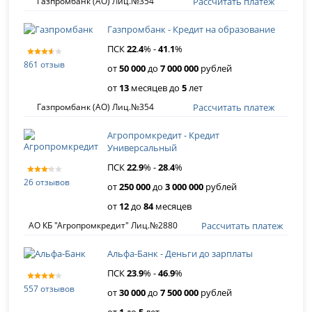
Рассчитать платеж
Газпромбанк (АО) Лиц.№354
Газпромбанк - Кредит на образование
ПСК
22
.
4
% -
41
.
1
%
861 отзыв
от
50 000
до
7 000 000
рублей
от
13
месяцев до
5
лет
Рассчитать платеж
Газпромбанк (АО) Лиц.№354
Агропромкредит - Кредит
Универсальный
ПСК
22
.
9
% -
28
.
4
%
26 отзывов
от
250 000
до
3 000 000
рублей
от
12
до
84
месяцев
Рассчитать платеж
АО КБ "Агропромкредит" Лиц.№2880
Альфа-Банк - Деньги до зарплаты
ПСК
23
.
9
% -
46
.
9
%
557 отзывов
от
30 000
до
7 500 000
рублей
от
1
до
5
лет