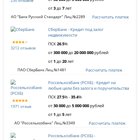
250 отзывов
от
3
до
7
лет
Рассчитать платеж
АО "Банк Русский Стандарт" Лиц.№2289
СберБанк - Кредит под залог
недвижимости
ПСК
26
.
5
%
3212 отзывов
от
300 000
до
20 000 000
рублей
от
1
до
20
лет
Рассчитать платеж
ПАО СберБанк Лиц.№1481
Россельхозбанк (РСХБ) - Кредит на
любые цели без залога и поручительства
ПСК
27
.
5
% -
35
.
4
%
от
30 000
до
5 000 000
рублей
1971 отзыв
от
1
до
5
лет
Рассчитать платеж
АО "Россельхозбанк" Лиц.№3349
Россельхозбанк (РСХБ) -