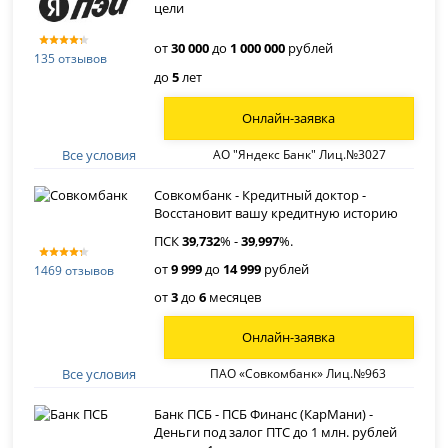
цели
от
30 000
до
1 000 000
рублей
135 отзывов
до
5
лет
Онлайн-заявка
Все условия
АО "Яндекс Банк" Лиц.№3027
Совкомбанк - Кредитный доктор -
Восстановит вашу кредитную историю
ПСК
39
,
732
% -
39
,
997
%.
от
9 999
до
14 999
рублей
1469 отзывов
от
3
до
6
месяцев
Онлайн-заявка
Все условия
ПАО «Совкомбанк» Лиц.№963
Банк ПСБ - ПСБ Финанс (КарМани) -
Деньги под залог ПТС до 1 млн. рублей