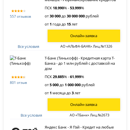
ПСК
18
,
990
% -
53
,
999
%
от
30 000
до
30 000 000
рублей
557 отзывов
от
1
года до
15
лет
Онлайн-заявка
Все условия
АО «АЛЬФА-БАНК» Лиц.№1326
Т-Банк (Тинькофф) - Кредитная карта Т-
Банка - до 1 млн рублей с доставкой на
дом
ПСК
29
,
885
% -
61
,
999
%
801 отзыв
от
5 000
до
1 000 000
рублей
от
1
месяца до
3
лет
Онлайн-заявка
Все условия
АО «ТБанк» Лиц.№2673
Яндекс Банк - Я Пэй - Кредит на любые