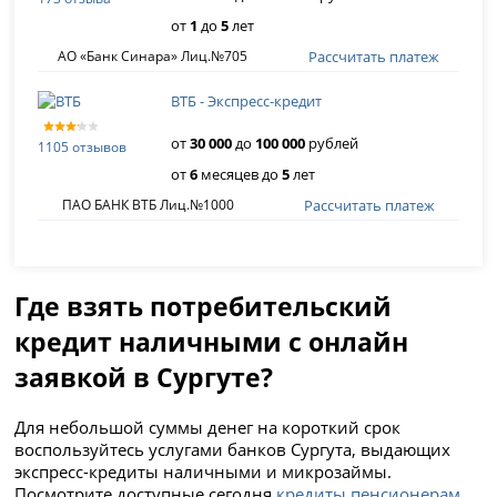
от
1
до
5
лет
Рассчитать платеж
АО «Банк Синара» Лиц.№705
ВТБ - Экспресс-кредит
от
30 000
до
100 000
рублей
1105 отзывов
от
6
месяцев до
5
лет
Рассчитать платеж
ПАО БАНК ВТБ Лиц.№1000
Где взять потребительский
кредит наличными с онлайн
заявкой в Сургуте?
Для небольшой суммы денег на короткий срок
воспользуйтесь услугами банков Сургута, выдающих
экспресс-кредиты наличными и микрозаймы.
Посмотрите доступные сегодня
кредиты пенсионерам
,