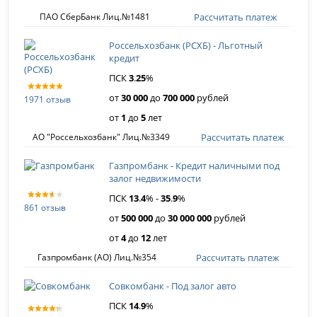
Рассчитать платеж
ПАО СберБанк Лиц.№1481
Россельхозбанк (РСХБ) - Льготный
кредит
ПСК
3
.
25
%
от
30 000
до
700 000
рублей
1971 отзыв
от
1
до
5
лет
Рассчитать платеж
АО "Россельхозбанк" Лиц.№3349
Газпромбанк - Кредит наличными под
залог недвижимости
ПСК
13
.
4
% -
35
.
9
%
861 отзыв
от
500 000
до
30 000 000
рублей
от
4
до
12
лет
Рассчитать платеж
Газпромбанк (АО) Лиц.№354
Совкомбанк - Под залог авто
ПСК
14
.
9
%