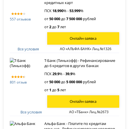
кредитных карт
ПСК
18
,
990
% -
53
,
999
%
от
50 000
до
7 500 000
рублей
557 отзывов
от
2
до
7
лет
Онлайн-заявка
Все условия
АО «АЛЬФА-БАНК» Лиц.№1326
Т-Банк (Тинькофф) - Рефинансирование
до 6 кредитов в других банках
ПСК
29
,
9
% -
39
,
9
%
от
50 000
до
5 000 000
рублей
801 отзыв
от
1
до
5
лет
Онлайн-заявка
Все условия
АО «ТБанк» Лиц.№2673
Альфа-Банк - Платите по кредитам
меньше - Рефинансирование кредитов