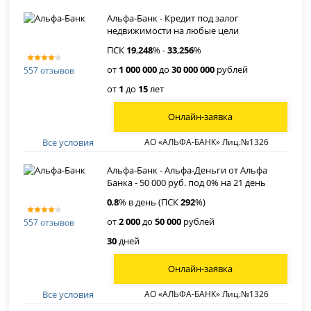
Альфа-Банк - Кредит под залог
недвижимости на любые цели
ПСК
19
,
248
% -
33
,
256
%
от
1 000 000
до
30 000 000
рублей
557 отзывов
от
1
до
15
лет
Онлайн-заявка
Все условия
АО «АЛЬФА-БАНК» Лиц.№1326
Альфа-Банк - Альфа-Деньги от Альфа
Банка - 50 000 руб. под 0% на 21 день
0
,
8
% в день (ПСК
292
%)
от
2 000
до
50 000
рублей
557 отзывов
30
дней
Онлайн-заявка
Все условия
АО «АЛЬФА-БАНК» Лиц.№1326