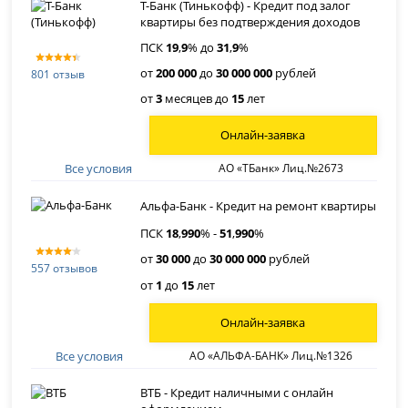
Т-Банк (Тинькофф) - Кредит под залог
квартиры без подтверждения доходов
ПСК
19
,
9
% до
31
,
9
%
от
200 000
до
30 000 000
рублей
801 отзыв
от
3
месяцев до
15
лет
Онлайн-заявка
Все условия
АО «ТБанк» Лиц.№2673
Альфа-Банк - Кредит на ремонт квартиры
ПСК
18
,
990
% -
51
,
990
%
от
30 000
до
30 000 000
рублей
557 отзывов
от
1
до
15
лет
Онлайн-заявка
Все условия
АО «АЛЬФА-БАНК» Лиц.№1326
ВТБ - Кредит наличными с онлайн