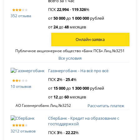
всего за 1 час
ПСК
22
,
994
-
119
.
326
%
352 отзыва
от
50 000
до
1 000 000
рублей
от
24
до
48
месяцев
Онлайн-заявка
Публичное акционерное общество «Банк ПСБ» Лиц.№3251
Все условия
Газэнергобанк - На всё про всё
ПСК
2
% -
25
.
4
%
10 отзывов
от
15 000
до
1 300 000
рублей
от
12
до
60
месяцев
Рассчитать платеж
АО Газэнергобанк Лиц.№3252
СберБанк - Кредит на образование с
господдержкой
3212 отзывов
ПСК
3
% -
22
.
22
%