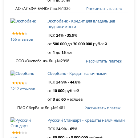
Рассчитать платеж
АО «АЛЬФА-БАНК» Лиц.№1326
Экспобанк - Кредит для владельцев
недвижимости
ПСК
24
% -
35
.
9
%
166 отзывов
от
500 000
до
30 000 000
рублей
от
1
до
15
лет
Рассчитать платеж
ООО «Экспобанк» Лиц.№2998
СберБанк - Кредит наличными
ПСК
24
.
9
% -
44
.
8
%
3212 отзывов
от
10 000
рублей
от
3
до
60
месяцев
Рассчитать платеж
ПАО СберБанк Лиц.№1481
Русский Стандарт - Кредиты наличными
ПСК
24
.
9
% -
65
%
от
30 000
до
3 000 000
рублей