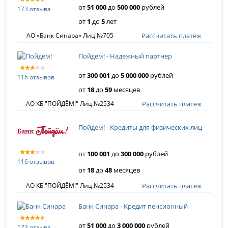
от
51 000
до
500 000
рублей
173 отзыва
от
1
до
5
лет
Рассчитать платеж
АО «Банк Синара» Лиц.№705
Пойдем! - Надежный партнер
от
300 001
до
5 000 000
рублей
116 отзывов
от
18
до
59
месяцев
Рассчитать платеж
АО КБ "ПОЙДЁМ!" Лиц.№2534
Пойдем! - Кредиты для физических лиц
от
100 001
до
300 000
рублей
116 отзывов
от
18
до
48
месяцев
Рассчитать платеж
АО КБ "ПОЙДЁМ!" Лиц.№2534
Банк Синара - Кредит пенсионный
от
51 000
до
3 000 000
рублей
173 отзыва