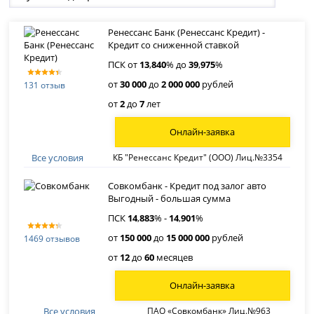
Ренессанс Банк (Ренессанс Кредит) -
Кредит со сниженной ставкой
ПСК от
13
,
840
% до
39
,
975
%
от
30 000
до
2 000 000
рублей
131 отзыв
от
2
до
7
лет
Онлайн-заявка
Все условия
КБ "Ренессанс Кредит" (ООО) Лиц.№3354
Совкомбанк - Кредит под залог авто
Выгодный - большая сумма
ПСК
14
,
883
% -
14
,
901
%
от
150 000
до
15 000 000
рублей
1469 отзывов
от
12
до
60
месяцев
Онлайн-заявка
Все условия
ПАО «Совкомбанк» Лиц.№963