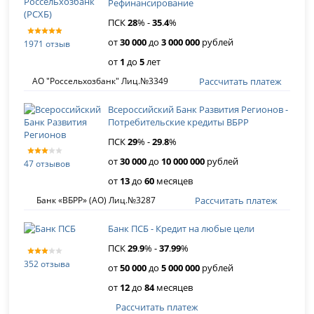
Рефинансирование
ПСК
28
% -
35
.
4
%
от
30 000
до
3 000 000
рублей
1971 отзыв
от
1
до
5
лет
Рассчитать платеж
АО "Россельхозбанк" Лиц.№3349
Всероссийский Банк Развития Регионов -
Потребительские кредиты ВБРР
ПСК
29
% -
29
.
8
%
от
30 000
до
10 000 000
рублей
47 отзывов
от
13
до
60
месяцев
Рассчитать платеж
Банк «ВБРР» (АО) Лиц.№3287
Банк ПСБ - Кредит на любые цели
ПСК
29
.
9
% -
37
.
99
%
352 отзыва
от
50 000
до
5 000 000
рублей
от
12
до
84
месяцев
Рассчитать платеж