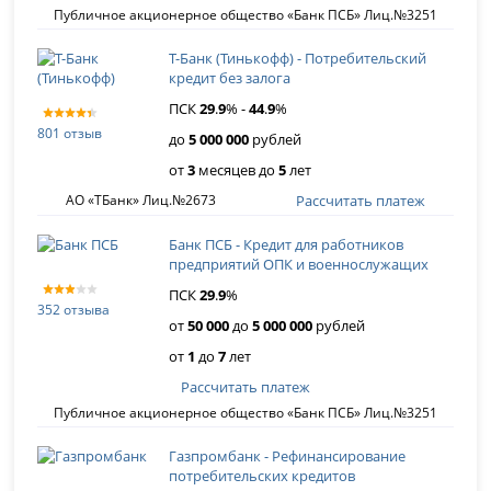
Публичное акционерное общество «Банк ПСБ» Лиц.№3251
Т-Банк (Тинькофф) - Потребительский
кредит без залога
ПСК
29
.
9
% -
44
.
9
%
801 отзыв
до
5 000 000
рублей
от
3
месяцев до
5
лет
Рассчитать платеж
АО «ТБанк» Лиц.№2673
Банк ПСБ - Кредит для работников
предприятий ОПК и военнослужащих
ПСК
29
.
9
%
352 отзыва
от
50 000
до
5 000 000
рублей
от
1
до
7
лет
Рассчитать платеж
Публичное акционерное общество «Банк ПСБ» Лиц.№3251
Газпромбанк - Рефинансирование
потребительских кредитов