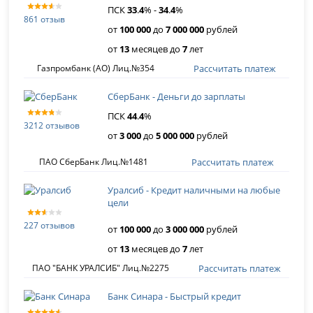
ПСК
33
.
4
% -
34
.
4
%
861 отзыв
от
100 000
до
7 000 000
рублей
от
13
месяцев до
7
лет
Рассчитать платеж
Газпромбанк (АО) Лиц.№354
СберБанк - Деньги до зарплаты
ПСК
44
.
4
%
3212 отзывов
от
3 000
до
5 000 000
рублей
Рассчитать платеж
ПАО СберБанк Лиц.№1481
Уралсиб - Кредит наличными на любые
цели
227 отзывов
от
100 000
до
3 000 000
рублей
от
13
месяцев до
7
лет
Рассчитать платеж
ПАО "БАНК УРАЛСИБ" Лиц.№2275
Банк Синара - Быстрый кредит