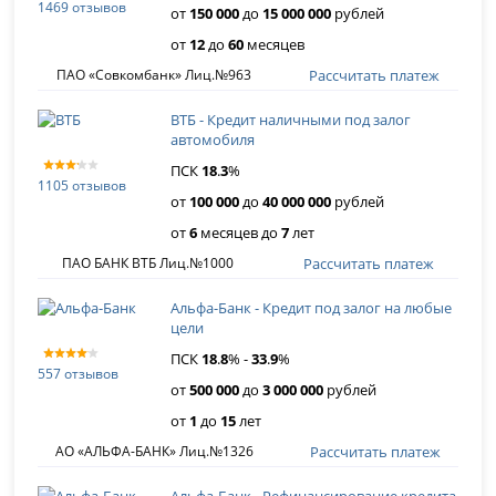
1469 отзывов
от
150 000
до
15 000 000
рублей
от
12
до
60
месяцев
Рассчитать платеж
ПАО «Совкомбанк» Лиц.№963
ВТБ - Кредит наличными под залог
автомобиля
ПСК
18
.
3
%
1105 отзывов
от
100 000
до
40 000 000
рублей
от
6
месяцев до
7
лет
Рассчитать платеж
ПАО БАНК ВТБ Лиц.№1000
Альфа-Банк - Кредит под залог на любые
цели
ПСК
18
.
8
% -
33
.
9
%
557 отзывов
от
500 000
до
3 000 000
рублей
от
1
до
15
лет
Рассчитать платеж
АО «АЛЬФА-БАНК» Лиц.№1326
Альфа-Банк - Рефинансирование кредита