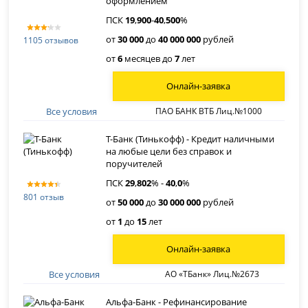
оформлением
ПСК
19
,
900
-
40
,
500
%
от
30 000
до
40 000 000
рублей
1105 отзывов
от
6
месяцев до
7
лет
Онлайн-заявка
Все условия
ПАО БАНК ВТБ Лиц.№1000
Т-Банк (Тинькофф) - Кредит наличными
на любые цели без справок и
поручителей
ПСК
29
,
802
% -
40
,
0
%
801 отзыв
от
50 000
до
30 000 000
рублей
от
1
до
15
лет
Онлайн-заявка
Все условия
АО «ТБанк» Лиц.№2673
Альфа-Банк - Рефинансирование