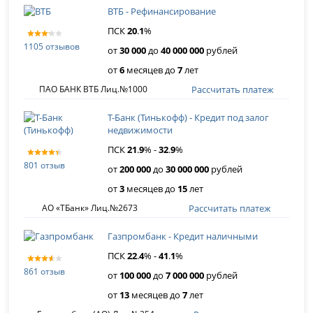
ВТБ - Рефинансирование
ПСК
20
.
1
%
1105 отзывов
от
30 000
до
40 000 000
рублей
от
6
месяцев до
7
лет
Рассчитать платеж
ПАО БАНК ВТБ Лиц.№1000
Т-Банк (Тинькофф) - Кредит под залог
недвижимости
ПСК
21
.
9
% -
32
.
9
%
801 отзыв
от
200 000
до
30 000 000
рублей
от
3
месяцев до
15
лет
Рассчитать платеж
АО «ТБанк» Лиц.№2673
Газпромбанк - Кредит наличными
ПСК
22
.
4
% -
41
.
1
%
861 отзыв
от
100 000
до
7 000 000
рублей
от
13
месяцев до
7
лет