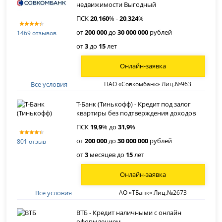
недвижимости Выгодный
ПСК
20
,
160
% -
20
,
324
%
от
200 000
до
30 000 000
рублей
1469 отзывов
от
3
до
15
лет
Онлайн-заявка
Все условия
ПАО «Совкомбанк» Лиц.№963
Т-Банк (Тинькофф) - Кредит под залог
квартиры без подтверждения доходов
ПСК
19
,
9
% до
31
,
9
%
от
200 000
до
30 000 000
рублей
801 отзыв
от
3
месяцев до
15
лет
Онлайн-заявка
Все условия
АО «ТБанк» Лиц.№2673
ВТБ - Кредит наличными с онлайн
оформлением