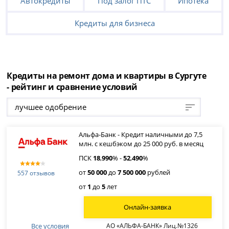
Автокредиты
Под залог ПТС
Ипотека
Кредиты для бизнеса
Кредиты на ремонт дома и квартиры в Сургуте
- рейтинг и сравнение условий
лучшее одобрение
Альфа-Банк - Кредит наличными до 7,5
млн. с кешбэком до 25 000 руб. в месяц
ПСК
18
,
990
% -
52
,
490
%
от
50 000
до
7 500 000
рублей
557 отзывов
от
1
до
5
лет
Онлайн-заявка
Все условия
АО «АЛЬФА-БАНК» Лиц.№1326