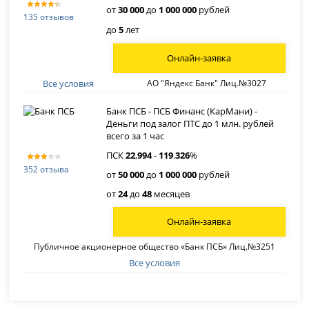
от
30 000
до
1 000 000
рублей
135 отзывов
до
5
лет
Онлайн-заявка
Все условия
АО "Яндекс Банк" Лиц.№3027
Банк ПСБ - ПСБ Финанс (КарМани) -
Деньги под залог ПТС до 1 млн. рублей
всего за 1 час
ПСК
22
,
994
-
119
.
326
%
352 отзыва
от
50 000
до
1 000 000
рублей
от
24
до
48
месяцев
Онлайн-заявка
Публичное акционерное общество «Банк ПСБ» Лиц.№3251
Все условия