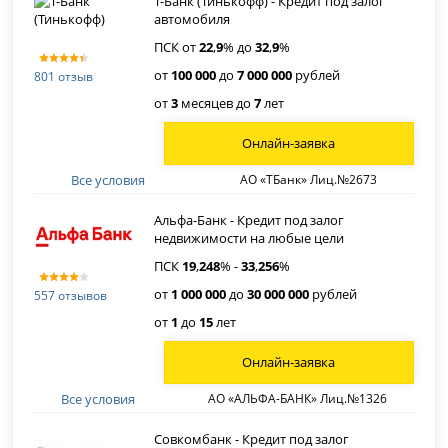
Т-Банк (Тинькофф) - Кредит под залог
автомобиля
ПСК от
22
,
9
% до
32
,
9
%
от
100 000
до
7 000 000
рублей
801 отзыв
от
3
месяцев до
7
лет
Онлайн-заявка
Все условия
АО «ТБанк» Лиц.№2673
Альфа-Банк - Кредит под залог
недвижимости на любые цели
ПСК
19
,
248
% -
33
,
256
%
от
1 000 000
до
30 000 000
рублей
557 отзывов
от
1
до
15
лет
Онлайн-заявка
Все условия
АО «АЛЬФА-БАНК» Лиц.№1326
Совкомбанк - Кредит под залог