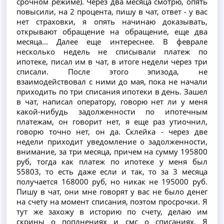
срочном режиме). Через два месяца смотрю, опять
повысили, на 2 процента, пишу в чат, ответ - у вас
нет страховки, я опять начинаю доказывать,
открывают обращение на обращение, еще два
месяца... Далее еще интереснее. В феврале
несколько недель не списывали платеж по
ипотеке, писал им в чат, в итоге недели через три
списали. После этого эпизода, не
взаимодействовал с ними до мая, пока не начали
приходить по три списания ипотеки в день. Зашел
в чат, написал оператору, говорю нет ли у меня
какой-нибудь задолженности по ипотечным
платежам, он говорит нет, я еще раз утиочнил,
говорю точно нет, он да. Склейка - через две
недели приходит уведомление о задолженности,
внимание, за три месяца, причем на сумму 195800
руб, тогда как платеж по ипотеке у меня был
55803, то есть даже если и так, то за 3 месяца
получается 168000 руб, но никак не 195000 руб.
Пишу в чат, они мне говорят у вас не было денег
на счету на момент списания, поэтом просрочки. Я
тут же захожу в историю по счету, делаю им
скрины о поплнениях и смс о списаниях. Я