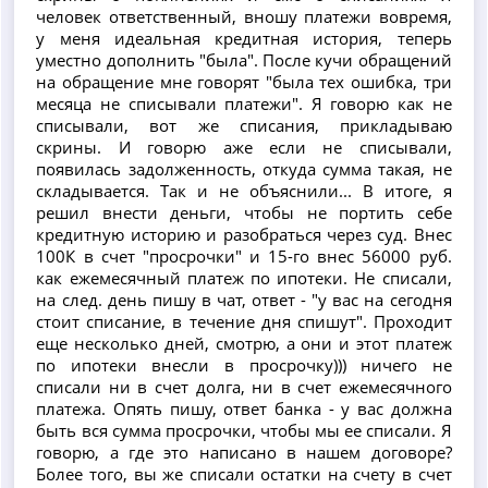
человек ответственный, вношу платежи вовремя,
у меня идеальная кредитная история, теперь
уместно дополнить "была". После кучи обращений
на обращение мне говорят "была тех ошибка, три
месяца не списывали платежи". Я говорю как не
списывали, вот же списания, прикладываю
скрины. И говорю аже если не списывали,
появилась задолженность, откуда сумма такая, не
складывается. Так и не объяснили... В итоге, я
решил внести деньги, чтобы не портить себе
кредитную историю и разобраться через суд. Внес
100К в счет "просрочки" и 15-го внес 56000 руб.
как ежемесячный платеж по ипотеки. Не списали,
на след. день пишу в чат, ответ - "у вас на сегодня
стоит списание, в течение дня спишут". Проходит
еще несколько дней, смотрю, а они и этот платеж
по ипотеки внесли в просрочку))) ничего не
списали ни в счет долга, ни в счет ежемесячного
платежа. Опять пишу, ответ банка - у вас должна
быть вся сумма просрочки, чтобы мы ее списали. Я
говорю, а где это написано в нашем договоре?
Более того, вы же списали остатки на счету в счет