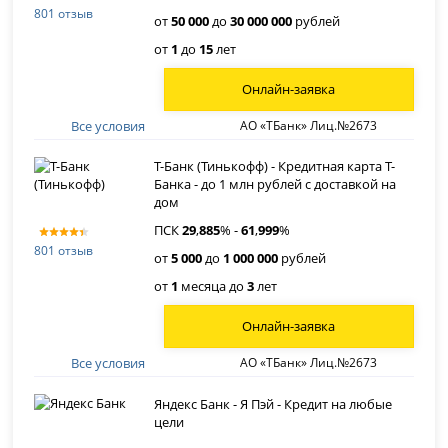
801 отзыв
от
50 000
до
30 000 000
рублей
от
1
до
15
лет
Онлайн-заявка
Все условия
АО «ТБанк» Лиц.№2673
Т-Банк (Тинькофф) - Кредитная карта Т-
Банка - до 1 млн рублей с доставкой на
дом
ПСК
29
,
885
% -
61
,
999
%
801 отзыв
от
5 000
до
1 000 000
рублей
от
1
месяца до
3
лет
Онлайн-заявка
Все условия
АО «ТБанк» Лиц.№2673
Яндекс Банк - Я Пэй - Кредит на любые
цели