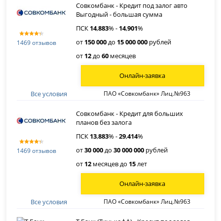
Совкомбанк - Кредит под залог авто
Выгодный - большая сумма
ПСК
14
,
883
% -
14
,
901
%
от
150 000
до
15 000 000
рублей
1469 отзывов
от
12
до
60
месяцев
Онлайн-заявка
Все условия
ПАО «Совкомбанк» Лиц.№963
Совкомбанк - Кредит для больших
планов без залога
ПСК
13
,
883
% -
29
,
414
%
от
30 000
до
30 000 000
рублей
1469 отзывов
от
12
месяцев до
15
лет
Онлайн-заявка
Все условия
ПАО «Совкомбанк» Лиц.№963