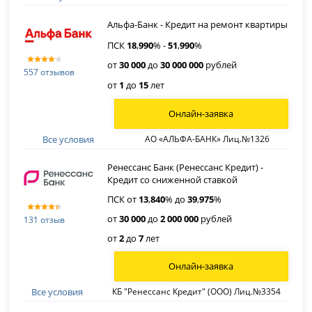
Альфа-Банк - Кредит на ремонт квартиры
ПСК
18
,
990
% -
51
,
990
%
от
30 000
до
30 000 000
рублей
557 отзывов
от
1
до
15
лет
Онлайн-заявка
Все условия
АО «АЛЬФА-БАНК» Лиц.№1326
Ренессанс Банк (Ренессанс Кредит) -
Кредит со сниженной ставкой
ПСК от
13
,
840
% до
39
,
975
%
от
30 000
до
2 000 000
рублей
131 отзыв
от
2
до
7
лет
Онлайн-заявка
Все условия
КБ "Ренессанс Кредит" (ООО) Лиц.№3354