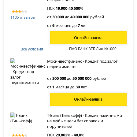
ПСК
19
,
900
-
40
,
500
%
от
30 000
до
40 000 000
рублей
1105 отзывов
от
6
месяцев до
7
лет
Онлайн-заявка
Все условия
ПАО БАНК ВТБ Лиц.№1000
Мосинвестфинанс - Кредит под залог
недвижимости
от
300 000
до
50 000 000
рублей
от
1
месяца до
30
лет
Онлайн-заявка
Т-Банк (Тинькофф) - Кредит наличными
на любые цели без справок и
поручителей
ПСК
29
,
802
% -
40
,
0
%