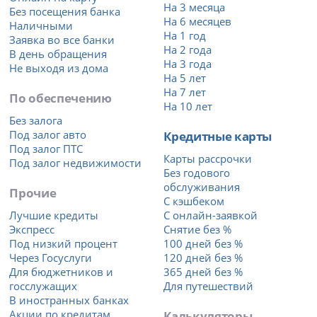
На 3 месяца
Без посещения банка
На 6 месяцев
Наличными
На 1 год
Заявка во все банки
На 2 года
В день обращения
На 3 года
Не выходя из дома
На 5 лет
На 7 лет
По обеспечению
На 10 лет
Без залога
Под залог авто
Кредитные карты
Под залог ПТС
Карты рассрочки
Под залог недвижимости
Без годового
обслуживания
Прочие
С кэшбеком
Лучшие кредиты
С онлайн-заявкой
Экспресс
Снятие без %
Под низкий процент
100 дней без %
Через Госуслуги
120 дней без %
Для бюджетников и
365 дней без %
госслужащих
Для путешествий
В иностранных банках
Акции по кредитам
Калькуляторы