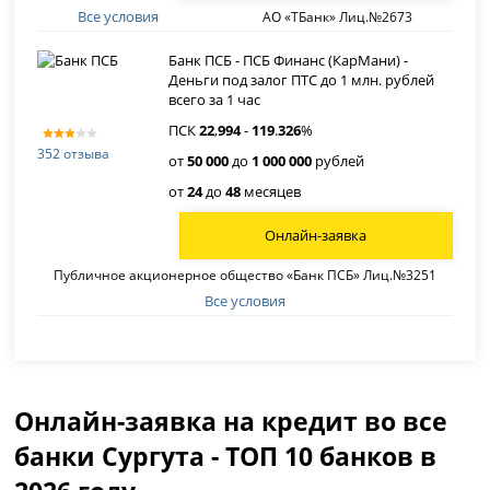
Все условия
АО «ТБанк» Лиц.№2673
Банк ПСБ - ПСБ Финанс (КарМани) -
Деньги под залог ПТС до 1 млн. рублей
всего за 1 час
ПСК
22
,
994
-
119
.
326
%
352 отзыва
от
50 000
до
1 000 000
рублей
от
24
до
48
месяцев
Онлайн-заявка
Публичное акционерное общество «Банк ПСБ» Лиц.№3251
Все условия
Онлайн-заявка на кредит во все
банки Сургута - ТОП 10 банков в