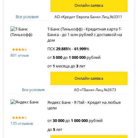
Онлайн-заявка
Все условия
АО «Кредит Европа Банк» Лиц.№3311
Т-Банк (Тинькофф) - Кредитная карта Т-
Банка - до 1 млн рублей с доставкой на
дом
ПСК
29
,
885
% -
61
,
999
%
801 отзыв
от
5 000
до
1 000 000
рублей
от
1
месяца до
3
лет
Онлайн-заявка
Все условия
АО «ТБанк» Лиц.№2673
Яндекс Банк - Я Пэй - Кредит на любые
цели
от
30 000
до
1 000 000
рублей
135 отзывов
до
5
лет