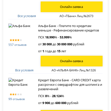
Онлайн-заявка
Все условия
АО «ТБанк» Лиц.№2673
Альфа-Банк - Платите по кредитам
меньше - Рефинансирование кредитов
ПСК
18
,
990
% -
53
,
999
%
от
30 000
до
30 000 000
рублей
557 отзывов
от
1
года до
15
лет
Онлайн-заявка
Все условия
АО «АЛЬФА-БАНК» Лиц.№1326
Кредит Европа Банк - CARD CREDIT карта
рассрочки с овердрафтом для шопинга и
развлечений
ПСК
0
% -
28
,
124
%
99 отзывов
от
9 900
до
600 000
рублей