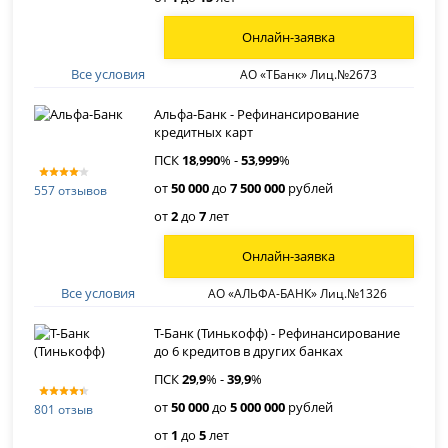
Онлайн-заявка
Все условия
АО «ТБанк» Лиц.№2673
Альфа-Банк - Рефинансирование
кредитных карт
ПСК
18
,
990
% -
53
,
999
%
от
50 000
до
7 500 000
рублей
557 отзывов
от
2
до
7
лет
Онлайн-заявка
Все условия
АО «АЛЬФА-БАНК» Лиц.№1326
Т-Банк (Тинькофф) - Рефинансирование
до 6 кредитов в других банках
ПСК
29
,
9
% -
39
,
9
%
от
50 000
до
5 000 000
рублей
801 отзыв
от
1
до
5
лет