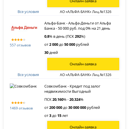
Онлайн-заявка
Все условия
АО «АЛЬФА-БАНК» Лиц.№1326
Альфа-Банк - Альфа-Деньги от Альфа
Банка - 50 000 руб. под 0% на 21 день
0
,
8
% в день (ПСК
292
%)
от
2 000
до
50 000
рублей
557 отзывов
30
дней
Онлайн-заявка
Все условия
АО «АЛЬФА-БАНК» Лиц.№1326
Совкомбанк - Кредит под залог
недвижимости Выгодный
ПСК
20
,
160
% -
20
,
324
%
от
200 000
до
30 000 000
рублей
1469 отзывов
от
3
до
15
лет
Онлайн-заявка