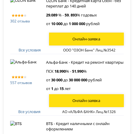
OZON Банк - Кредитная карта Озон - без
переплат до 140 дней
29
,
089
% -
59
,
893
% годовых
302 отзыва
от
10 000
до
1 000 000
рублей
Онлайн-заявка
Все условия
ООО "ОЗОН Банк" Лиц.№3542
Альфа-Банк - Кредит на ремонт квартиры
ПСК
18
,
990
% -
51
,
990
%
от
30 000
до
30 000 000
рублей
557 отзывов
от
1
до
15
лет
Онлайн-заявка
Все условия
АО «АЛЬФА-БАНК» Лиц.№1326
ВТБ - Кредит наличными с онлайн
оформлением