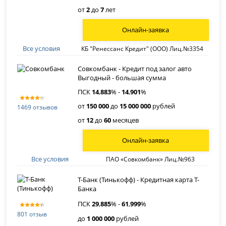
от
2
до
7
лет
Онлайн-заявка
Все условия
КБ "Ренессанс Кредит" (ООО) Лиц.№3354
Совкомбанк - Кредит под залог авто
Выгодный - большая сумма
ПСК
14
,
883
% -
14
,
901
%
от
150 000
до
15 000 000
рублей
1469 отзывов
от
12
до
60
месяцев
Онлайн-заявка
Все условия
ПАО «Совкомбанк» Лиц.№963
Т-Банк (Тинькофф) - Кредитная карта Т-
Банка
ПСК
29
,
885
% -
61
,
999
%
801 отзыв
до
1 000 000
рублей