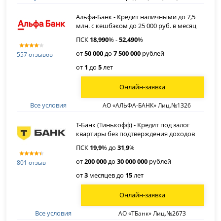
Альфа-Банк - Кредит наличными до 7,5
млн. с кешбэком до 25 000 руб. в месяц
ПСК
18
,
990
% -
52
,
490
%
от
50 000
до
7 500 000
рублей
557 отзывов
от
1
до
5
лет
Онлайн-заявка
Все условия
АО «АЛЬФА-БАНК» Лиц.№1326
Т-Банк (Тинькофф) - Кредит под залог
квартиры без подтверждения доходов
ПСК
19
,
9
% до
31
,
9
%
от
200 000
до
30 000 000
рублей
801 отзыв
от
3
месяцев до
15
лет
Онлайн-заявка
Все условия
АО «ТБанк» Лиц.№2673