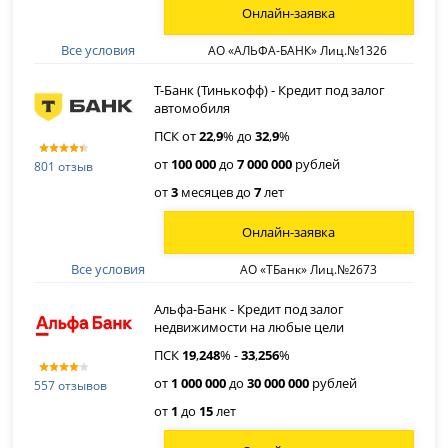
Онлайн-заявка
Все условия
АО «АЛЬФА-БАНК» Лиц.№1326
Т-Банк (Тинькофф) - Кредит под залог
автомобиля
ПСК от
22
,
9
% до
32
,
9
%
от
100 000
до
7 000 000
рублей
801 отзыв
от
3
месяцев до
7
лет
Онлайн-заявка
Все условия
АО «ТБанк» Лиц.№2673
Альфа-Банк - Кредит под залог
недвижимости на любые цели
ПСК
19
,
248
% -
33
,
256
%
от
1 000 000
до
30 000 000
рублей
557 отзывов
от
1
до
15
лет