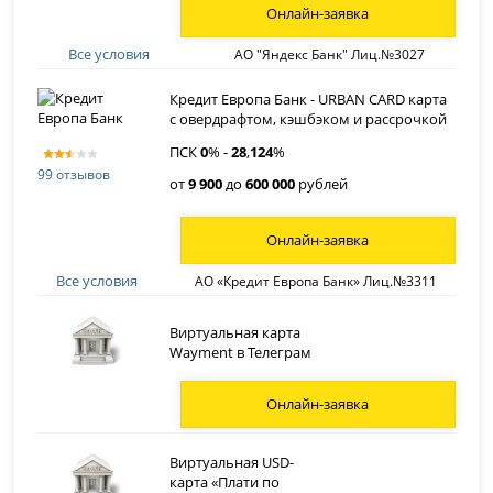
Онлайн-заявка
Все условия
АО "Яндекс Банк" Лиц.№3027
Кредит Европа Банк - URBAN CARD карта
с овердрафтом, кэшбэком и рассрочкой
ПСК
0
% -
28
,
124
%
99 отзывов
от
9 900
до
600 000
рублей
Онлайн-заявка
Все условия
АО «Кредит Европа Банк» Лиц.№3311
Виртуальная карта
Wayment в Телеграм
Онлайн-заявка
Виртуальная USD-
карта «Плати по