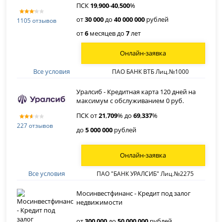
ПСК
19
,
900
-
40
,
500
%
от
30 000
до
40 000 000
рублей
1105 отзывов
от
6
месяцев до
7
лет
Онлайн-заявка
Все условия
ПАО БАНК ВТБ Лиц.№1000
Уралсиб - Кредитная карта 120 дней на
максимум с обслуживанием 0 руб.
ПСК от
21
,
709
% до
69
,
337
%
227 отзывов
до
5 000 000
рублей
Онлайн-заявка
Все условия
ПАО "БАНК УРАЛСИБ" Лиц.№2275
Мосинвестфинанс - Кредит под залог
недвижимости
от
300 000
до
50 000 000
рублей