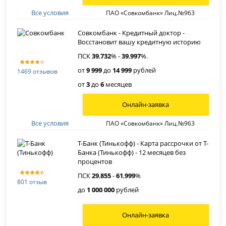
Все условия
ПАО «Совкомбанк» Лиц.№963
Совкомбанк - Кредитный доктор -
Восстановит вашу кредитную историю
ПСК
39
,
732
% -
39
,
997
%.
от
9 999
до
14 999
рублей
1469 отзывов
от
3
до
6
месяцев
Онлайн-заявка
Все условия
ПАО «Совкомбанк» Лиц.№963
Т-Банк (Тинькофф) - Карта рассрочки от Т-
Банка (Тинькофф) - 12 месяцев без
процентов
ПСК
29
,
855
-
61
,
999
%
801 отзыв
до
1 000 000
рублей
Онлайн-заявка