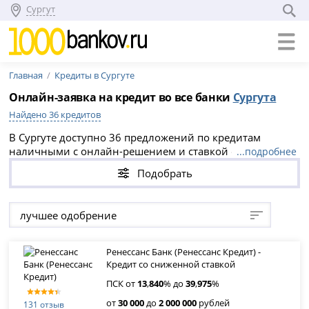
Сургут
Главная
Кредиты в Сургуте
Онлайн-заявка на кредит во все банки
Сургута
Найдено 36 кредитов
В Сургуте доступно 36 предложений по кредитам
наличными с онлайн-решением и ставкой от 13.84%.
...подробнее
Сравните условия банков за 5 минут: сумму, срок,
Подобрать
ставку, требования к заемщику и вероятность
одобрения. Подавайте заявку в выбранный банк
напрямую — это безопаснее для кредитного рейтинга,
лучшее одобрение
чем отправлять единую анкету сразу в несколько
банков.
Ренессанс Банк (Ренессанс Кредит) -
Кредит со сниженной ставкой
ПСК от
13
,
840
% до
39
,
975
%
от
30 000
до
2 000 000
рублей
131 отзыв