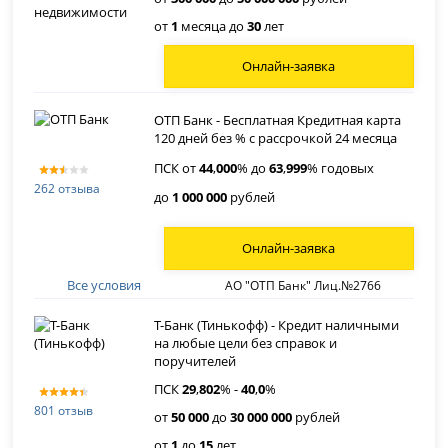
от
1
месяца до
30
лет
Онлайн-заявка
ОТП Банк - Бесплатная Кредитная карта
120 дней без % с рассрочкой 24 месяца
ПСК от
44
,
000
% до
63
,
999
% годовых
262 отзыва
до
1 000 000
рублей
Онлайн-заявка
Все условия
АО "ОТП Банк" Лиц.№2766
Т-Банк (Тинькофф) - Кредит наличными
на любые цели без справок и
поручителей
ПСК
29
,
802
% -
40
,
0
%
801 отзыв
от
50 000
до
30 000 000
рублей
от
1
до
15
лет