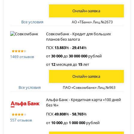
Онлайн-заявка
Все условия
АО «ТБанк» Лиц.№2673
Совкомбанк - Кредит для больших
планов без залога
ПСК
13
,
883
% -
29
,
414
%
от
30 000
до
30 000 000
рублей
1469 отзывов
от
12
месяцев до
15
лет
Онлайн-заявка
Все условия
ПАО «Совкомбанк» Лиц.№963
Альфа-Банк - Кредитная карта «100 дней
без %»
ПСК
49
,
808
% -
58
,
765
%
557 отзывов
от
10 000
до
1 000 000
рублей