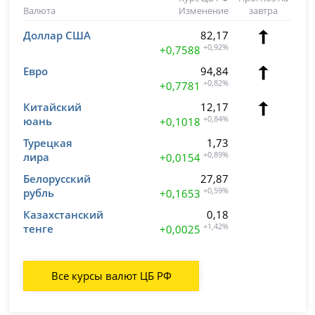
Валюта
Изменение
завтра
Доллар США
82,17
+0,92%
+0,7588
Евро
94,84
+0,82%
+0,7781
Китайский
12,17
юань
+0,84%
+0,1018
Турецкая
1,73
лира
+0,89%
+0,0154
Белорусский
27,87
рубль
+0,59%
+0,1653
Казахстанский
0,18
тенге
+1,42%
+0,0025
Все курсы валют ЦБ РФ