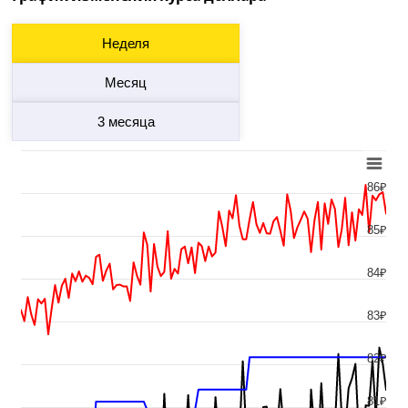
Неделя
Месяц
3 месяца
86₽
85₽
84₽
83₽
82₽
81₽