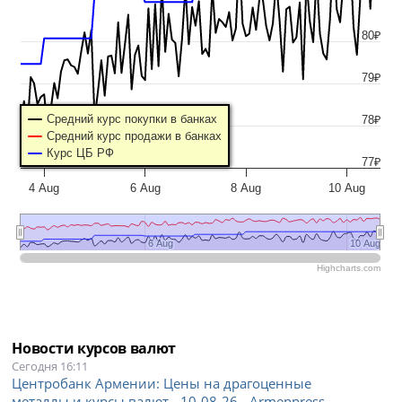
80₽
79₽
Средний курс покупки в банках
78₽
Средний курс продажи в банках
Курс ЦБ РФ
77₽
4 Aug
6 Aug
8 Aug
10 Aug
6 Aug
6 Aug
10 Aug
10 Aug
Highcharts.com
Новости курсов валют
Сегодня 16:11
Центробанк Армении: Цены на драгоценные
металлы и курсы валют - 10-08-26 - Armenpress