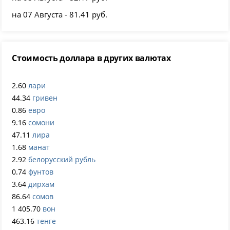
на 07 Августа - 81.41 руб.
Стоимость доллара в других валютах
2.60
лари
44.34
гривен
0.86
евро
9.16
сомони
47.11
лира
1.68
манат
2.92
белорусский рубль
0.74
фунтов
3.64
дирхам
86.64
сомов
1 405.70
вон
463.16
тенге