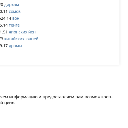
20
дирхам
0.11
сомов
624.14
вон
5.14
тенге
1.51
японских йен
73
китайских юаней
9.17
драмы
овляем информацию и предоставляем вам возможность
ой цене.