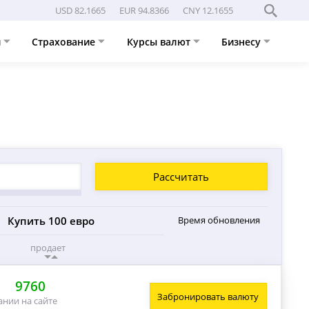
USD 82.1665
EUR 94.8366
CNY 12.1655
и
Страхование
Курсы валют
Бизнесу
Рассчитать
Купить 100 евро
Время обновления
продает
9760
Забронировать валюту
ании на сайте