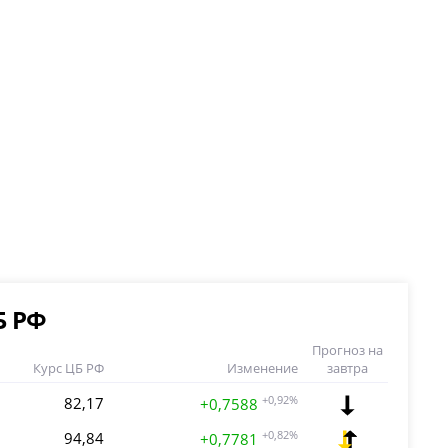
Б РФ
Прогноз на
Курс ЦБ РФ
Изменение
завтра
82,17
+0,92%
+0,7588
94,84
+0,82%
+0,7781