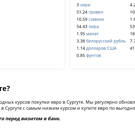
3
лари
4.
51.24
гривен
10
10.59
сомони
1 
54.43
лира
53
1.95
манат
18
3.38
белорусский рубль
7.
1.14
долларов США
41
0.85
фунтов
те?
ыгодных курсов покупки евро в Сургуте. Мы регулярно обн
в Сургуте с самым низким курсом и купите евро по выгодн
го перед визитом в банк.