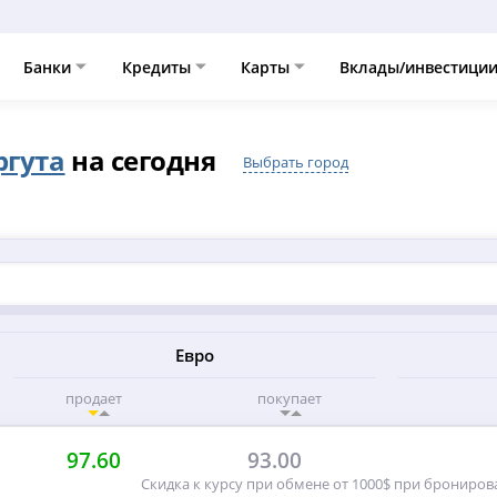
Банки
Кредиты
Карты
Вклады/инвестици
ргута
на сегодня
Выбрать город
Евро
продает
покупает
97.60
93.00
Скидка к курсу при обмене от 1000$ при брониров