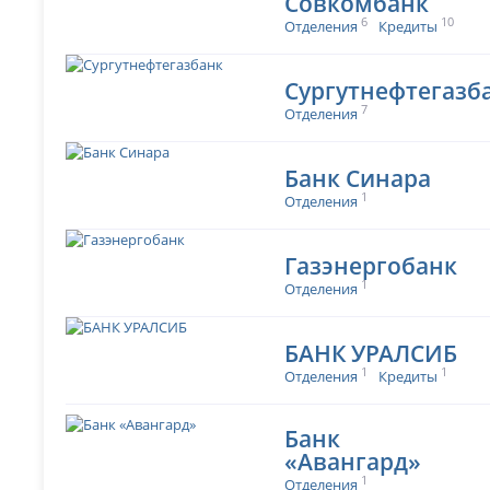
Совкомбанк
6
10
Отделения
Кредиты
Сургутнефтегазб
7
Отделения
Банк Синара
1
Отделения
Газэнергобанк
1
Отделения
БАНК УРАЛСИБ
1
1
Отделения
Кредиты
Банк
«Авангард»
1
Отделения