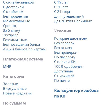
С онлайн-заявкой
С 19 лет
С доставкой
С 20 лет
С кэшбеком
С 21 года
Без процентов
Для путешествий
Моментальные
Для снятия наличных
Срочно
За 5 минут
Условия
Экспресс
Которые дают всем
Безлимитные
Без справок
Без посещения банка
Без отказа
Акции банков по картам
Без проверки
По паспорту
Платежная система
С плохой КИ
МИР
100% одобрения
Доступные
Категория
С низким %
По почте
Золотые
Виртуальные
Калькулятор кэшбэка
Новые кредитки
по КК
По суммам