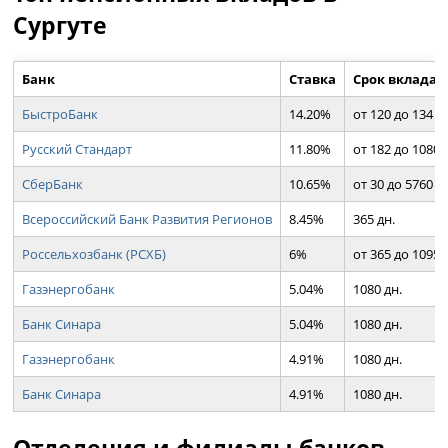
Сургуте
Банк
Ставка
Срок вклада
БыстроБанк
14.20%
от 120 до 134 д
Русский Стандарт
11.80%
от 182 до 1080 
СберБанк
10.65%
от 30 до 5760 д
Всероссийский Банк Развития Регионов
8.45%
365 дн.
Россельхозбанк (РСХБ)
6%
от 365 до 1095 
Газэнергобанк
5.04%
1080 дн.
Банк Синара
5.04%
1080 дн.
Газэнергобанк
4.91%
1080 дн.
Банк Синара
4.91%
1080 дн.
Отделения и филиалы банков,