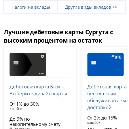
Налоги на вклады
Другие виды вкладов >>
Лучшие дебетовые карты Сургута с
высоким процентом на остаток
Т-Банк (Тинькофф)
ВТБ
Дебетовая карта Блэк -
Дебетовая карта 
лицензия № 2673
лицензия № 1000
Выберите дизайн карты
бесплатным
обслуживанием 
От 1% до 30%
доставкой
кэшбэк
От 2% до 15%
До 9% по
кэшбэк
накопительному счету
% на остаток