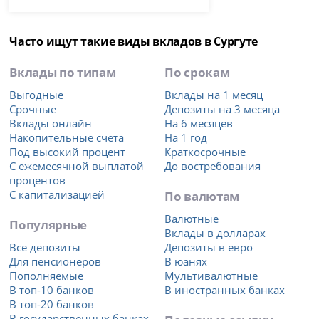
Часто ищут такие виды вкладов в Сургуте
Вклады по типам
По срокам
Выгодные
Вклады на 1 месяц
Срочные
Депозиты на 3 месяца
Вклады онлайн
На 6 месяцев
Накопительные счета
На 1 год
Под высокий процент
Краткосрочные
С ежемесячной выплатой
До востребования
процентов
С капитализацией
По валютам
Валютные
Популярные
Вклады в долларах
Все депозиты
Депозиты в евро
Для пенсионеров
В юанях
Пополняемые
Мультивалютные
В топ-10 банков
В иностранных банках
В топ-20 банков
В государственных банках