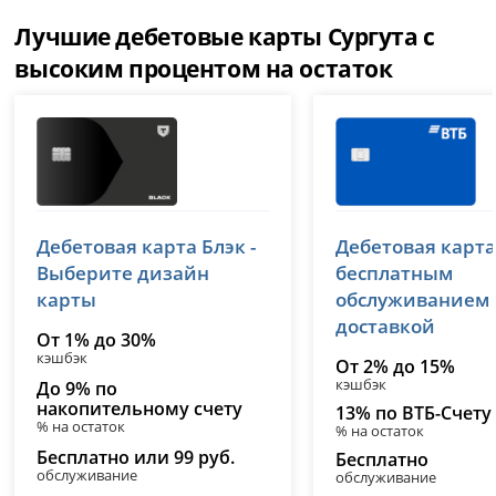
Лучшие дебетовые карты Сургута с
высоким процентом на остаток
Т-Банк (Тинькофф)
ВТБ
Дебетовая карта Блэк -
Дебетовая карта
лицензия № 2673
лицензия № 1000
Выберите дизайн
бесплатным
карты
обслуживанием
доставкой
От 1% до 30%
кэшбэк
От 2% до 15%
кэшбэк
До 9% по
накопительному счету
13% по ВТБ-Счету
% на остаток
% на остаток
Бесплатно или 99 руб.
Бесплатно
обслуживание
обслуживание