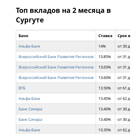
Топ вкладов на 2 месяца в
Сургуте
Банк
Ставка
Срок вк
Альфа-Банк
14%
от 30 до 
Всероссийский Банк Развития Регионов
13.85%
от 31 до 
Всероссийский Банк Развития Регионов
13.65%
от 31 до 
Всероссийский Банк Развития Регионов
13.60%
от 31 до 
ВТБ
13.50%
от 61 до 
Альфа-Банк
13.45%
от 62 до 
Банк Синара
13.40%
от 30 до 
Банк Синара
13.40%
от 30 до 
Альфа-Банк
13.35%
от 62 до 