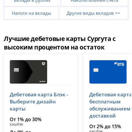
Вклады в рублях
Накопительные счета
Налоги на вклады
Другие виды вкладов >>
Лучшие дебетовые карты Сургута с
высоким процентом на остаток
Т-Банк (Тинькофф)
ВТБ
Дебетовая карта Блэк -
Дебетовая карта
лицензия № 2673
лицензия № 1000
Выберите дизайн
бесплатным
карты
обслуживанием
доставкой
От 1% до 30%
кэшбэк
От 2% до 15%
кэшбэк