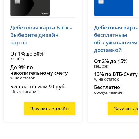
Т-Банк (Тинькофф)
ВТБ
Дебетовая карта Блэк -
Дебетовая карта
лицензия № 2673
лицензия № 1000
Выберите дизайн
бесплатным
карты
обслуживанием
доставкой
От 1% до 30%
кэшбэк
От 2% до 15%
кэшбэк
До 9% по
накопительному счету
13% по ВТБ-Счету
% на остаток
% на остаток
Бесплатно или 99 руб.
Бесплатно
обслуживание
обслуживание
Заказать онлайн
Заказать 