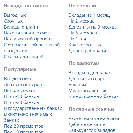
Вклады по типам
По срокам
Выгодные
Вклады на 1 месяц
Срочные
На 2 месяца
Вклады онлайн
Депозиты на 3 месяца
Накопительные счета
На 6 месяцев
Под высокий процент
На 1 год
С ежемесячной выплатой
Краткосрочные
процентов
До востребования
С капитализацией
По валютам
Популярные
Вклады в долларах
Все депозиты
Депозиты в евро
Для пенсионеров
В юанях
Пополняемые
Мультивалютные
В топ-10 банков
В иностранных банках
В топ-20 банков
В государственных банках
Полезные ссылки
В системно значимых
Расчет налога на вклад
банках
Дебетовые карты
Под 20 процентов
Калькулятор вкладов
Под 19 процентов