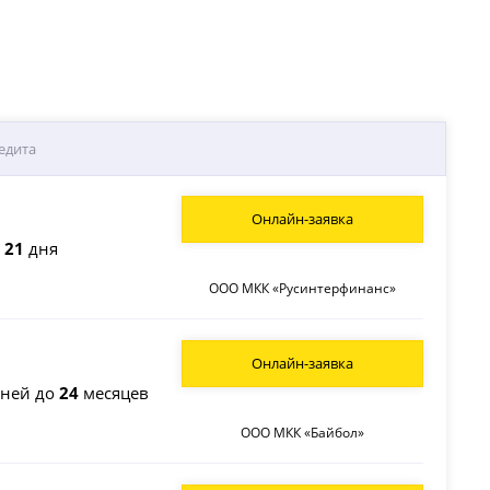
едита
Онлайн-заявка
о
21
дня
ООО МКК «Русинтерфинанс»
Онлайн-заявка
ней до
24
месяцев
ООО МКК «Байбол»