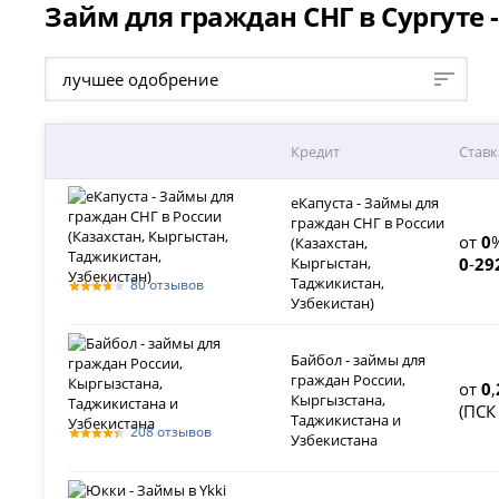
Займ для граждан СНГ в Сургуте 
лучшее одобрение
Кредит
Ставк
еКапуста - Займы для
граждан СНГ в России
от
0
(Казахстан,
Кыргыстан,
0
-
29
Таджикистан,
80 отзывов
Узбекистан)
Байбол - займы для
граждан России,
от
0
,
Кыргызстана,
(ПС
Таджикистана и
208 отзывов
Узбекистана