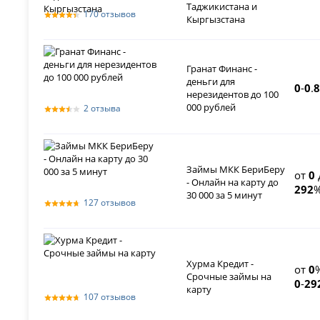
Таджикистана и
170 отзывов
Кыргызстана
Гранат Финанс -
деньги для
0
-
0
.
8
нерезидентов до 100
000 рублей
2 отзыва
Займы МКК БериБеру
от
0
- Онлайн на карту до
292
%
30 000 за 5 минут
127 отзывов
Хурма Кредит -
от
0
Срочные займы на
0
-
29
карту
107 отзывов