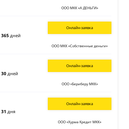
ООО МКК «А ДЕНЬГИ»
Онлайн-заявка
о
365
дней
ООО МКК «Собственные деньги»
Онлайн-заявка
о
30
дней
ООО «Бериберу МКК»
Онлайн-заявка
о
31
дня
ООО «Хурма Кредит МКК»