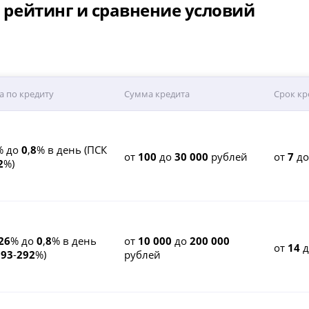
- рейтинг и сравнение условий
а по кредиту
Сумма кредита
Срок кр
% до
0
,
8
% в день (ПСК
от
100
до
30 000
рублей
от
7
д
2
%)
26
% до
0
,
8
% в день
от
10 000
до
200 000
от
14
д
К
93
-
292
%)
рублей