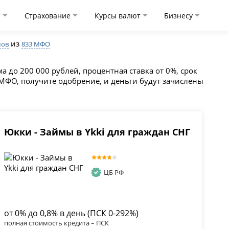
и
Страхование
Курсы валют
Бизнесу
из
мов
833 МФО
 до 200 000 рублей, процентная ставка от 0%, срок
 МФО, получите одобрение, и деньги будут зачислены
Юкки - Займы в Ykki для граждан СНГ
ЦБ РФ
от 0% до 0,8% в день (ПСК 0-292%)
полная стоимость кредита – ПСК