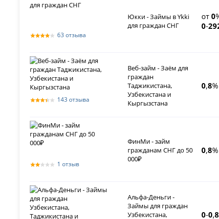
от
0
Юкки - Займы в Ykki
для граждан СНГ
0
-
29
63 отзыва
Веб-займ - Заём для
граждан
0
,
8
%
Таджикистана,
Узбекистана и
143 отзыва
Кыргызстана
ФинМи - займ
0
,
8
%
гражданам СНГ до 50
000₽
1 отзыв
Альфа-Деньги -
Займы для граждан
0
-
0
,
8
Узбекистана,