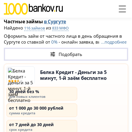
Частные займы
в Сургуте
Найдено
из
116 займов
833 МФО
Оформить займ от частного лица в день обращения в
Сургуте со ставкой от
0%
- онлайн заявка, выдача на
...подробнее
карту. Выберите подходящий вариант, подайте заявку и
получите деньги за 15 минут.
Подобрать
Белка Кредит - Деньги за 5
минут, 1-й заём бесплатно
30 дней без %
для новых клиентов
от 1 000 до 30 000 рублей
сумма кредита
от 7 дней до 30 дней
срок кредита