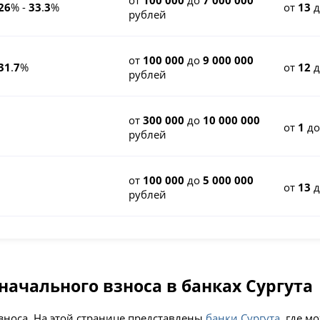
от
100 000
до
7 000 000
26
% -
33
.
3
%
от
13
рублей
от
100 000
до
9 000 000
31
.
7
%
от
12
рублей
от
300 000
до
10 000 000
от
1
д
рублей
от
100 000
до
5 000 000
от
13
рублей
начального взноса в банках Сургута
взноса. На этой странице представлены
банки Сургута
, где 