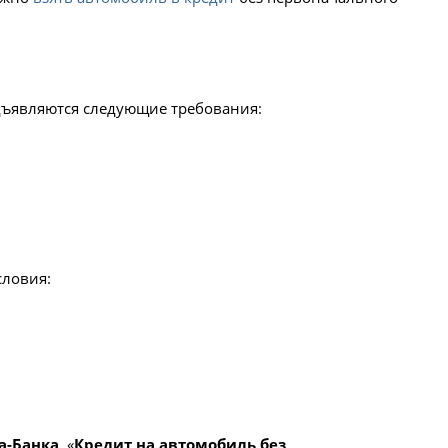
дъявляются следующие требования:
словия:
а-Банка
, «
Кредит на автомобиль без