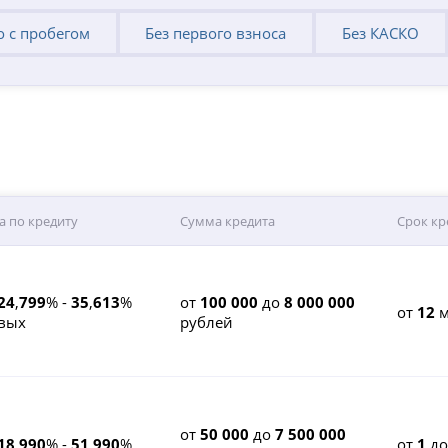
о с пробегом
Без первого взноса
Без КАСКО
а по кредиту
Сумма кредита
Срок кр
24
,
799
% -
35
,
613
%
от
100 000
до
8 000 000
от
12
м
вых
рублей
от
50 000
до
7 500 000
18
,
990
% -
51
,
990
%
от
1
д