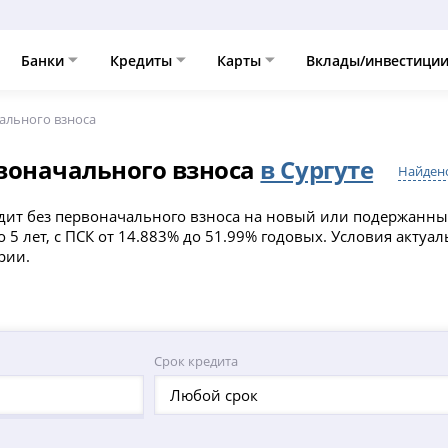
Банки
Кредиты
Карты
Вклады/инвестици
ального взноса
воначального взноса
в Сургуте
Найдено
дит без первоначального взноса на новый или подержанны
о 5 лет, с ПСК от 14.883% до 51.99% годовых. Условия актуал
рии.
Срок кредита
Любой срок