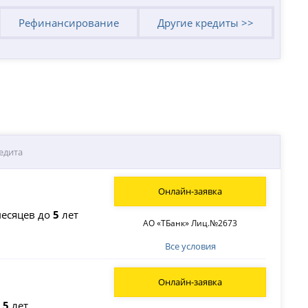
Рефинансирование
Другие кредиты >>
едита
Онлайн-заявка
есяцев до
5
лет
АО «ТБанк» Лиц.№2673
Все условия
Онлайн-заявка
о
5
лет