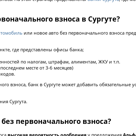
рвоначального взноса в Сургуте?
втомобиль
или новое авто без первоначального взноса пре
нкте, где представлены офисы банка;
нностей по налогам, штрафам, алиментам, ЖКУ и т.п.
последнем месте от 3-6 месяцев)
оходов.
ого взноса, банк в Сургуте может добавить обязательные у
ния Сургута.
без первоначального взноса?
носа
высокая вероятность одобрения
у предложения
Альф