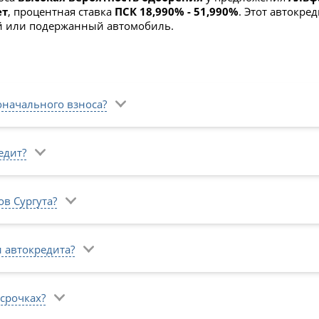
ет
, процентная ставка
ПСК 18,990% - 51,990%
. Этот автокре
 или подержанный автомобиль.
оначального взноса?
едит?
ов Сургута?
 автокредита?
срочках?