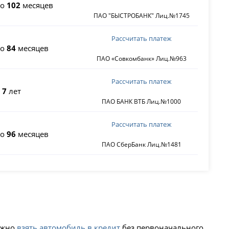
до
102
месяцев
ПАО "БЫСТРОБАНК" Лиц.№1745
Рассчитать платеж
до
84
месяцев
ПАО «Совкомбанк» Лиц.№963
Рассчитать платеж
о
7
лет
ПАО БАНК ВТБ Лиц.№1000
Рассчитать платеж
до
96
месяцев
ПАО СберБанк Лиц.№1481
можно
взять автомобиль в кредит
без первоначального