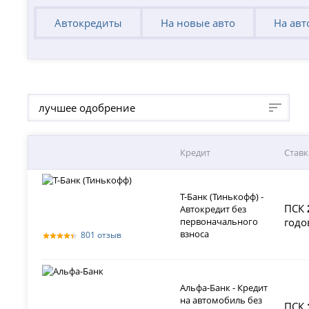
Автокредиты
На новые авто
На авт
лучшее одобрение
Кредит
Ставк
Т-Банк (Тинькофф) -
ПСК
Автокредит без
первоначального
годо
взноса
801 отзыв
Альфа-Банк - Кредит
на автомобиль без
ПСК