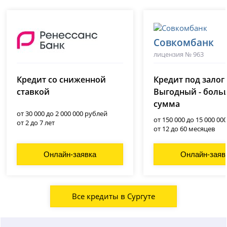
Совкомбанк
лицензия № 963
Ренессанс Банк
(Ренессанс Кредит)
Кредит со сниженной
Кредит под залог
лицензия № 3354
ставкой
Выгодный - боль
сумма
от 30 000 до 2 000 000 рублей
от 150 000 до 15 000 00
от 2 до 7 лет
от 12 до 60 месяцев
Онлайн-заявка
Онлайн-заяв
Все кредиты в Сургуте