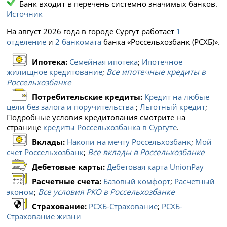
Банк входит в перечень системно значимых банков.
Источник
На август 2026 года в городе Сургут работает
1
отделение
и
2 банкомата
банка «Россельхозбанк (РСХБ)».
Ипотека:
Семейная ипотека
;
Ипотечное
жилищное кредитование
;
Все ипотечные кредиты в
Россельхозбанке
Потребительские кредиты:
Кредит на любые
цели без залога и поручительства
;
Льготный кредит
;
Подробные условия кредитования смотрите на
странице
кредиты Россельхозбанка в Сургуте
.
Вклады:
Накопи на мечту Россельхозбанк
;
Мой
счёт Россельхозбанк
;
Все вклады в Россельхозбанке
Дебетовые карты:
Дебетовая карта UnionPay
Расчетные счета:
Базовый комфорт
;
Расчетный
эконом
;
Все условия РКО в Россельхозбанке
Страхование:
РСХБ-Страхование
;
РСХБ-
Страхование жизни